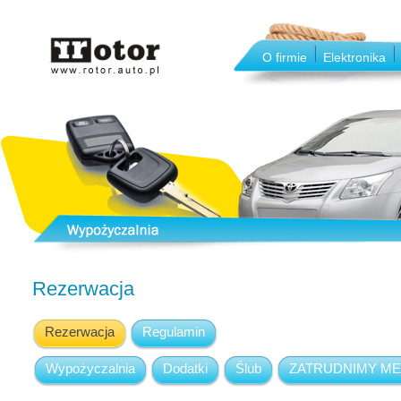
O firmie
Elektronika
Rezerwacja
Rezerwacja
Regulamin
Wypożyczalnia
Dodatki
Ślub
ZATRUDNIMY M