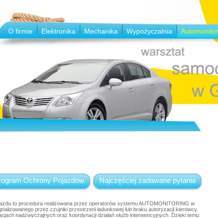
O firmie
Elektronika
Mechanika
Wypożyczalnia
Automonitor
rogram Ochrony Pojazdów
Najczęściej zadawane pytania
jazdu to procedura realizowana przez operatorów systemu AUTOMONITORING w
nalizowanego przez czujniki przestrzeni ładunkowej lub braku autoryzacji kierowcy.
uacjach nadzwyczajnych oraz koordynacji działań służb interwencyjnych. Dzięki temu