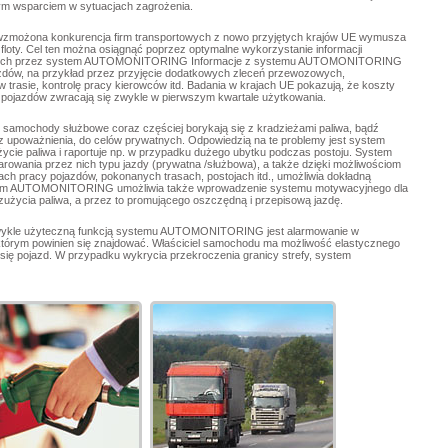
ym wsparciem w sytuacjach zagrożenia.
możona konkurencja firm transportowych z nowo przyjętych krajów UE wymusza
loty. Cel ten można osiągnąć poprzez optymalne wykorzystanie informacji
czanych przez system AUTOMONITORING Informacje z systemu AUTOMONITORING
zdów, na przykład przez przyjęcie dodatkowych zleceń przewozowych,
trasie, kontrolę pracy kierowców itd. Badania w krajach UE pokazują, że koszty
 pojazdów zwracają się zwykle w pierwszym kwartale użytkowania.
samochody służbowe coraz częściej borykają się z kradzieżami paliwa, bądź
poważnienia, do celów prywatnych. Odpowiedzią na te problemy jest system
ie paliwa i raportuje np. w przypadku dużego ubytku podczas postoju. System
arowania przez nich typu jazdy (prywatna /służbowa), a także dzięki możliwościom
ach pracy pojazdów, pokonanych trasach, postojach itd., umożliwia dokładną
ystem AUTOMONITORING umożliwia także wprowadzenie systemu motywacyjnego dla
użycia paliwa, a przez to promującego oszczędną i przepisową jazdę.
wykle użyteczną funkcją systemu AUTOMONITORING jest alarmowanie w
którym powinien się znajdować. Właściciel samochodu ma możliwość elastycznego
się pojazd. W przypadku wykrycia przekroczenia granicy strefy, system