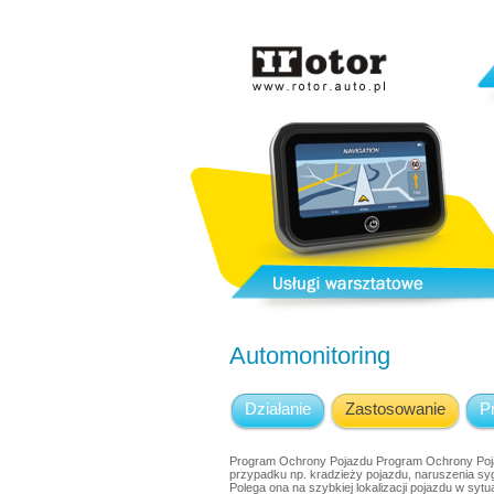
Automonitoring
Działanie
Zastosowanie
P
Program Ochrony Pojazdu Program Ochrony Po
przypadku np. kradzieży pojazdu, naruszenia syg
Polega ona na szybkiej lokalizacji pojazdu w syt