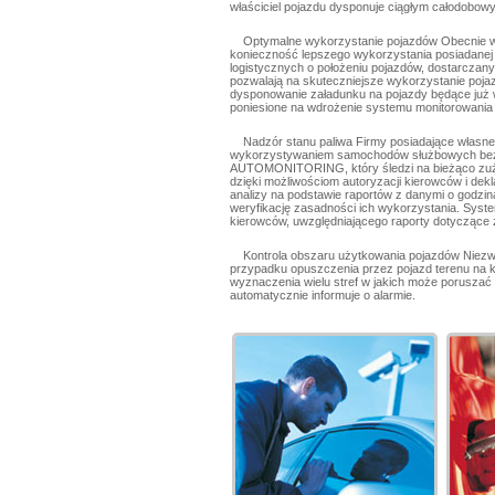
właściciel pojazdu dysponuje ciągłym całodobow
Optymalne wykorzystanie pojazdów Obecnie wz
konieczność lepszego wykorzystania posiadanej f
logistycznych o położeniu pojazdów, dostar
pozwalają na skuteczniejsze wykorzystanie poja
dysponowanie załadunku na pojazdy będące już w 
poniesione na wdrożenie systemu monitorowania
Nadzór stanu paliwa Firmy posiadające własne 
wykorzystywaniem samochodów służbowych bez u
AUTOMONITORING, który śledzi na bieżąco zużyc
dzięki możliwościom autoryzacji kierowców i dekl
analizy na podstawie raportów z danymi o godzin
weryfikację zasadności ich wykorzystania. S
kierowców, uwzględniającego raporty dotyczące z
Kontrola obszaru użytkowania pojazdów Niez
przypadku opuszczenia przez pojazd terenu na 
wyznaczenia wielu stref w jakich może poruszać 
automatycznie informuje o alarmie.