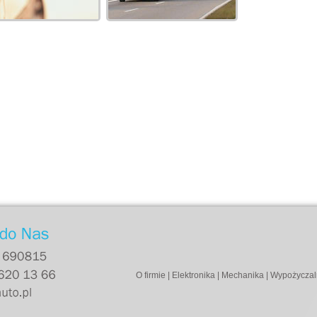
O firmie
|
Elektronika
|
Mechanika
|
Wypożyczal