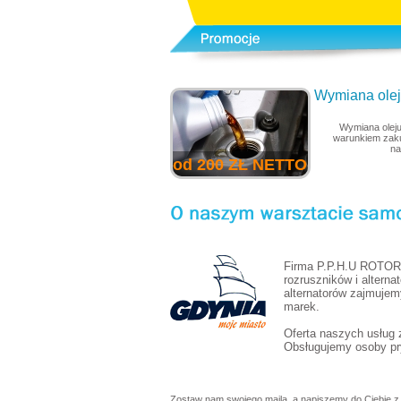
Wymiana oleju
Wymiana oleju
warunkiem zaku
na
od 200 ZŁ NETTO
Firma P.P.H.U ROTOR 
rozruszników i alterna
alternatorów zajmujem
marek.
Oferta naszych usług
Obsługujemy osoby pry
Zostaw nam swojego maila, a napiszemy do Ciebie z 