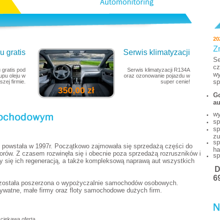
20
Z
 gratis
Serwis klimatyzacji
Se
cz
 gratis pod
Serwis klimatyzacji R134A
wy
pu oleju w
oraz ozonowanie pojazdu w
sp
szej firmie.
super cenie!
350,00 zł
Gd
au
wy
sp
sp
zu
sp
powstała w 1997r. Początkowo zajmowała się sprzedażą części do
ha
torów. Z czasem rozwinęła się i obecnie poza sprzedażą rozruszników i
sp
y się ich regeneracją, a także kompleksową naprawą aut wszystkich
6
 została poszerzona o wypożyczalnie samochodów osobowych.
watne, małe firmy oraz floty samochodowe dużych firm.
ciekawą ofertą.