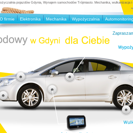
czalnia pojazdów Gdynia, Wynajem samochodów Trójmiasto. Mechanika, wulkanizacja i e
O firmie
Elektronika
Mechanika
Wypożyczalnia
Automonitorin
Zapraszam