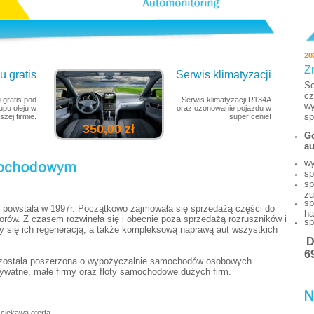
20
Z
 gratis
Serwis klimatyzacji
Se
cz
 gratis pod
Serwis klimatyzacji R134A
wy
pu oleju w
oraz ozonowanie pojazdu w
sp
szej firmie.
super cenie!
350,00 zł
Gd
au
wy
sp
sp
zu
sp
powstała w 1997r. Początkowo zajmowała się sprzedażą części do
ha
torów. Z czasem rozwinęła się i obecnie poza sprzedażą rozruszników i
sp
y się ich regeneracją, a także kompleksową naprawą aut wszystkich
6
 została poszerzona o wypożyczalnie samochodów osobowych.
watne, małe firmy oraz floty samochodowe dużych firm.
ciekawą ofertą.