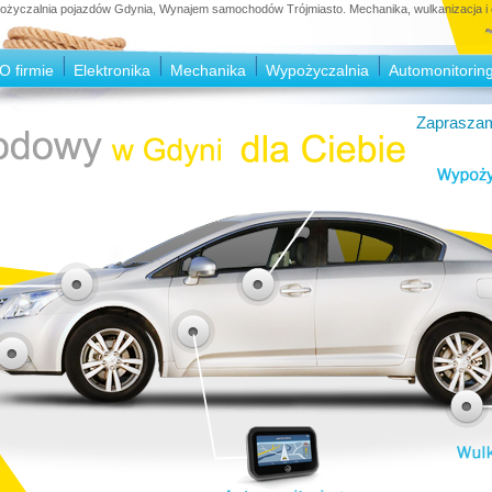
czalnia pojazdów Gdynia, Wynajem samochodów Trójmiasto. Mechanika, wulkanizacja i e
O firmie
Elektronika
Mechanika
Wypożyczalnia
Automonitorin
Zapraszam