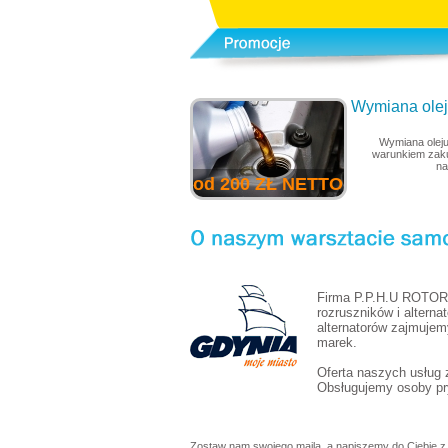
Wymiana oleju
Wymiana oleju
warunkiem zaku
na
od 200 ZŁ NETTO
Firma P.P.H.U ROTOR 
rozruszników i alterna
alternatorów zajmujem
marek.
Oferta naszych usług
Obsługujemy osoby pry
Zostaw nam swojego maila, a napiszemy do Ciebie z 