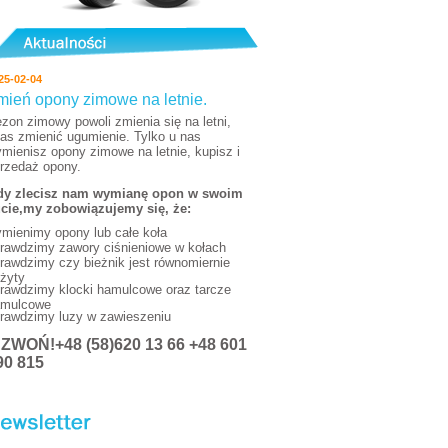
25-02-04
mień opony zimowe na letnie.
zon zimowy powoli zmienia się na letni,
as zmienić ugumienie. Tylko u nas
mienisz opony zimowe na letnie, kupisz i
rzedaż opony.
y zlecisz nam wymianę opon w swoim
cie,my zobowiązujemy się, że:
mienimy opony lub całe koła
rawdzimy zawory ciśnieniowe w kołach
rawdzimy czy bieżnik jest równomiernie
żyty
rawdzimy klocki hamulcowe oraz tarcze
mulcowe
rawdzimy luzy w zawieszeniu
DZWOŃ
!+48 (58)620 13 66 +48 601
90 815