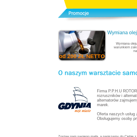
Wymiana oleju
Wymiana oleju
warunkiem zaku
na
od 200 ZŁ NETTO
Firma P.P.H.U ROTOR 
rozruszników i alterna
alternatorów zajmujem
marek.
Oferta naszych usług
Obsługujemy osoby pry
Zostaw nam swojego maila, a napiszemy do Ciebie z 