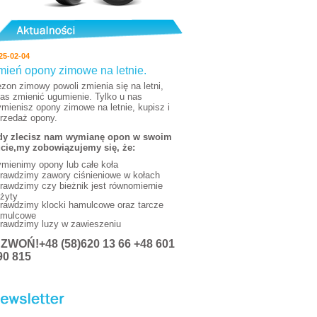
25-02-04
mień opony zimowe na letnie.
zon zimowy powoli zmienia się na letni,
as zmienić ugumienie. Tylko u nas
mienisz opony zimowe na letnie, kupisz i
rzedaż opony.
y zlecisz nam wymianę opon w swoim
cie,my zobowiązujemy się, że:
mienimy opony lub całe koła
rawdzimy zawory ciśnieniowe w kołach
rawdzimy czy bieżnik jest równomiernie
żyty
rawdzimy klocki hamulcowe oraz tarcze
mulcowe
rawdzimy luzy w zawieszeniu
DZWOŃ
!+48 (58)620 13 66 +48 601
90 815