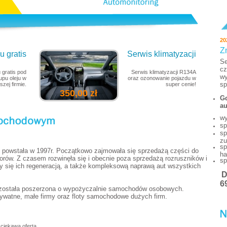
20
Z
 gratis
Serwis klimatyzacji
Se
cz
 gratis pod
Serwis klimatyzacji R134A
wy
pu oleju w
oraz ozonowanie pojazdu w
sp
szej firmie.
super cenie!
350,00 zł
Gd
au
wy
sp
sp
zu
sp
powstała w 1997r. Początkowo zajmowała się sprzedażą części do
ha
torów. Z czasem rozwinęła się i obecnie poza sprzedażą rozruszników i
sp
y się ich regeneracją, a także kompleksową naprawą aut wszystkich
6
 została poszerzona o wypożyczalnie samochodów osobowych.
watne, małe firmy oraz floty samochodowe dużych firm.
ciekawą ofertą.