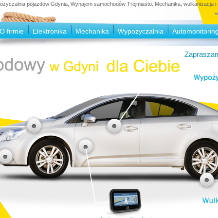
czalnia pojazdów Gdynia, Wynajem samochodów Trójmiasto. Mechanika, wulkanizacja i e
O firmie
Elektronika
Mechanika
Wypożyczalnia
Automonitorin
Zapraszam