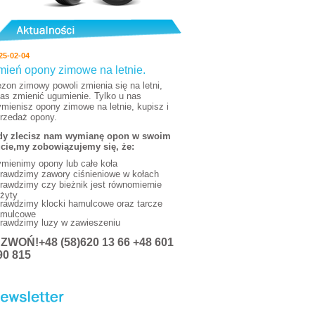
25-02-04
mień opony zimowe na letnie.
zon zimowy powoli zmienia się na letni,
as zmienić ugumienie. Tylko u nas
mienisz opony zimowe na letnie, kupisz i
rzedaż opony.
y zlecisz nam wymianę opon w swoim
cie,my zobowiązujemy się, że:
mienimy opony lub całe koła
rawdzimy zawory ciśnieniowe w kołach
rawdzimy czy bieżnik jest równomiernie
żyty
rawdzimy klocki hamulcowe oraz tarcze
mulcowe
rawdzimy luzy w zawieszeniu
DZWOŃ
!+48 (58)620 13 66 +48 601
90 815