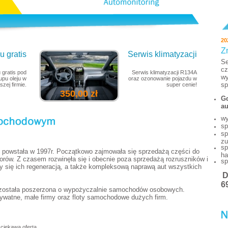
20
Z
 gratis
Serwis klimatyzacji
Se
cz
 gratis pod
Serwis klimatyzacji R134A
wy
pu oleju w
oraz ozonowanie pojazdu w
sp
szej firmie.
super cenie!
350,00 zł
Gd
au
wy
sp
sp
zu
sp
powstała w 1997r. Początkowo zajmowała się sprzedażą części do
ha
torów. Z czasem rozwinęła się i obecnie poza sprzedażą rozruszników i
sp
y się ich regeneracją, a także kompleksową naprawą aut wszystkich
6
 została poszerzona o wypożyczalnie samochodów osobowych.
watne, małe firmy oraz floty samochodowe dużych firm.
ciekawą ofertą.