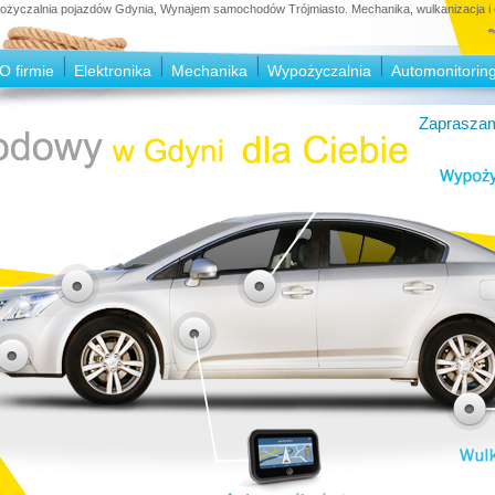
czalnia pojazdów Gdynia, Wynajem samochodów Trójmiasto. Mechanika, wulkanizacja i e
O firmie
Elektronika
Mechanika
Wypożyczalnia
Automonitorin
Zapraszam