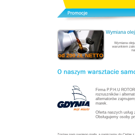
Wymiana oleju
Wymiana oleju
warunkiem zaku
na
od 200 ZŁ NETTO
Firma P.P.H.U ROTOR 
rozruszników i alterna
alternatorów zajmujem
marek.
Oferta naszych usług
Obsługujemy osoby pry
Zostaw nam swojego maila, a napiszemy do Ciebie z 