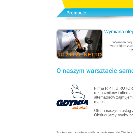
Wymiana oleju
Wymiana oleju
warunkiem zaku
na
od 200 ZŁ NETTO
Firma P.P.H.U ROTOR 
rozruszników i alterna
alternatorów zajmujem
marek.
Oferta naszych usług
Obsługujemy osoby pry
Zostaw nam swojego maila, a napiszemy do Ciebie z 