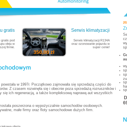
20
Z
 gratis
Serwis klimatyzacji
Se
cz
 gratis pod
Serwis klimatyzacji R134A
wy
pu oleju w
oraz ozonowanie pojazdu w
sp
szej firmie.
super cenie!
350,00 zł
Gd
au
wy
sp
sp
zu
sp
powstała w 1997r. Początkowo zajmowała się sprzedażą części do
ha
torów. Z czasem rozwinęła się i obecnie poza sprzedażą rozruszników i
sp
y się ich regeneracją, a także kompleksową naprawą aut wszystkich
6
 została poszerzona o wypożyczalnie samochodów osobowych.
watne, małe firmy oraz floty samochodowe dużych firm.
ciekawą ofertą.