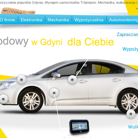
czalnia pojazdów Gdynia, Wynajem samochodów Trójmiasto. Mechanika, wulkanizacja i e
O firmie
Elektronika
Mechanika
Wypożyczalnia
Automonitorin
Zapraszam