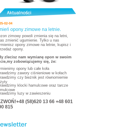
25-02-04
mień opony zimowe na letnie.
zon zimowy powoli zmienia się na letni,
as zmienić ugumienie. Tylko u nas
mienisz opony zimowe na letnie, kupisz i
rzedaż opony.
y zlecisz nam wymianę opon w swoim
cie,my zobowiązujemy się, że:
mienimy opony lub całe koła
rawdzimy zawory ciśnieniowe w kołach
rawdzimy czy bieżnik jest równomiernie
żyty
rawdzimy klocki hamulcowe oraz tarcze
mulcowe
rawdzimy luzy w zawieszeniu
DZWOŃ
!+48 (58)620 13 66 +48 601
90 815